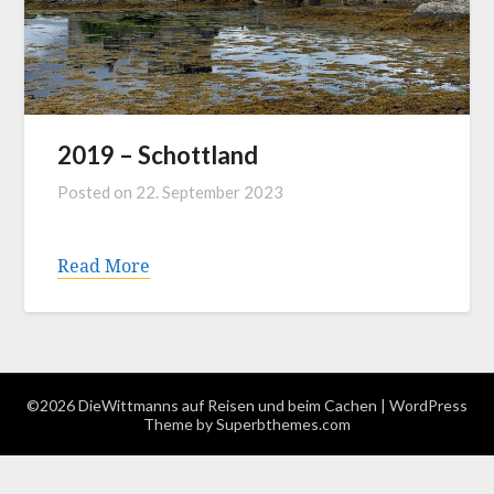
2019 – Schottland
Posted on
22. September 2023
Read More
©2026 DieWittmanns auf Reisen und beim Cachen
| WordPress
Theme by
Superbthemes.com