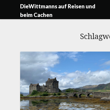
Skip
DieWittmanns auf Reisen und
to
beim Cachen
content
Schlagw